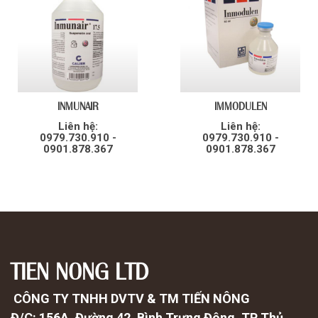
INMUNAIR
IMMODULEN
Liên hệ:
Liên hệ:
0979.730.910 -
0979.730.910 -
0901.878.367
0901.878.367
TIEN NONG LTD
CÔNG TY TNHH DVTV & TM TIẾN NÔNG
Đ/C: 156A, Đường 42, Bình Trưng Đông, TP Thủ