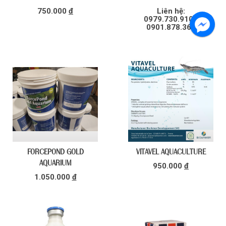
750.000
đ
Liên hệ:
0979.730.910 -
0901.878.367
HOÀN THÀNH
FORCEPOND GOLD
VITAVEL AQUACULTURE
Đăng ký tư vấn trực tiếp 24/7:
028.6280.6967
AQUARIUM
950.000
đ
1.050.000
đ