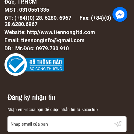
Đức, TP.HCM
MST: 0310551335
ĐT: (+84)(0) 28. 6280. 6967 Fax: (
+84)(0)
28.6280.6967
Website: http//www.tiennongltd.com
HOÀN THÀNH
Email: tiennonginfo@gmail.com
DĐ: Mr.Đức: 0979.730.910
Đăng ký tư vấn trực tiếp 24/7:
028.6280.6967
Đăng ký nhận tin
Nhập email của bạn để được nhắn tin từ Kococlub