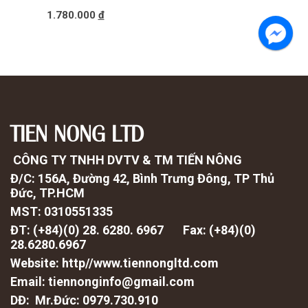
1.780.000
đ
HOÀN THÀNH
TIEN NONG LTD
Đăng ký tư vấn trực tiếp 24/7:
028.6280.6967
CÔNG TY TNHH DVTV & TM TIẾN NÔNG
Đ/C: 156A, Đường 42, Bình Trưng Đông, TP Thủ
Đức, TP.HCM
MST: 0310551335
ĐT: (+84)(0) 28. 6280. 6967 Fax: (
+84)(0)
28.6280.6967
Website: http//www.tiennongltd.com
Email: tiennonginfo@gmail.com
DĐ: Mr.Đức: 0979.730.910