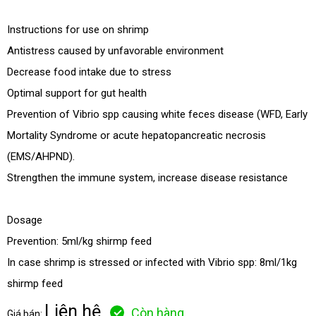
Instructions for use on shrimp
Antistress caused by unfavorable environment
Decrease food intake due to stress
Optimal support for gut health
Prevention of Vibrio spp causing white feces disease (WFD, Early
Mortality Syndrome or acute hepatopancreatic necrosis
(EMS/AHPND).
Strengthen the immune system, increase disease resistance
Dosage
Prevention: 5ml/kg shirmp feed
In case shrimp is stressed or infected with Vibrio spp: 8ml/1kg
shirmp feed
Liên hệ
Còn hàng
Giá bán: