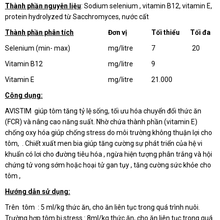
Thành phần nguyên liệu
: Sodium selenium , vitamin B12, vitamin E,
protein hydrolyzed từ Sacchromyces, nước cất
Thành phần phân tích
Đơn vị
Tối thiểu Tối đa
Selenium (min- max)
mg/litre
7 20
Vitamin B12
mg/litre
9
Vitamin E
mg/litre
21.000
Công dụng:
AVISTIM giúp tôm tăng tỷ lệ sống, tối ưu hóa chuyển đổi thức ăn
(FCR) và nâng cao năng suất. Nhờ chứa thành phần (vitamin E)
chống oxy hóa giúp chống stress do môi trường không thuận lợi cho
tôm, . Chiết xuất men bia giúp tăng cường sự phát triển của hệ vi
khuẩn có lơi cho đường tiêu hóa , ngừa hiện tượng phân trắng và hội
chứng tử vong sớm hoặc hoại tử gan tụy , tăng cường sức khỏe cho
tôm ,
Hướng dẫn sử dụng:
Trên tôm : 5 ml/kg thức ăn, cho ăn liên tục trong quá trình nuôi.
Trường hợp tôm bị stress : 8ml/kg thức ăn, cho ăn liên tục trong quá