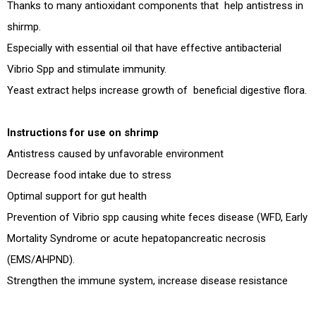
Thanks to many antioxidant components that help antistress in
shirmp.
ĐĂNG KÝ TƯ VẤN
Especially with essential oil that have effective antibacterial
Vibrio Spp and stimulate immunity.
Yeast extract helps increase growth of beneficial digestive flora.
Instructions for use on shrimp
Antistress caused by unfavorable environment
Decrease food intake due to stress
Optimal support for gut health
Prevention of Vibrio spp causing white feces disease (WFD, Early
HOÀN THÀNH
Mortality Syndrome or acute hepatopancreatic necrosis
Đăng ký tư vấn trực tiếp 24/7:
028.6280.6967
(EMS/AHPND).
Strengthen the immune system, increase disease resistance