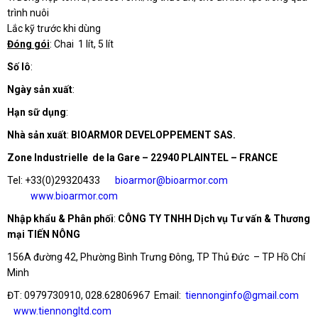
trình nuôi
Lắc kỹ trước khi dùng
Đóng gói
: Chai 1 lít, 5 lít
Số lô
:
Ngày sản xuất
:
Hạn sữ dụng
:
Nhà sản xuất
:
BIOARMOR DEVELOPPEMENT SAS.
Zone Industrielle de la Gare – 22940 PLAINTEL – FRANCE
Tel: +33(0)29320433
bioarmor@bioarmor.com
www.bioarmor.com
Nhập khẩu & Phân phối
:
CÔNG TY TNHH Dịch vụ Tư vấn & Thương
mại TIẾN NÔNG
156A đường 42, Phường Bình Trưng Đông, TP Thủ Đức – TP Hồ Chí
Minh
ĐT: 0979730910, 028.62806967 Email:
tiennonginfo@gmail.com
www.tiennongltd.com