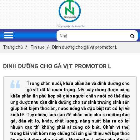
Trang chủ
Tin tức
Dinh dưỡng cho gà vịt promotor L
DINH DƯỠNG CHO GÀ VỊT PROMOTOR L
Trong chăn nuôi, khẩu phần ăn và dinh dưỡng cho
gà vịt rất là quan trọng. Nếu xây dựng được bảng
khẩu phần ăn phù hợp sẽ giúp người chăn nuôi có thể đáp
ứng được nhu cầu dinh dưỡng cho sự sinh trưởng sinh sản
giúp tiết kiệm thức ăn, nước uống và đặc biệt rất có lợi về
kinh tế. Tuy nhiên, làm sao để chăn nuôi cho ra những đàn
gà, đàn vịt to, khỏe, chất lượng, năng suất bán ra có lợi
nhuận cao thì không phải ai cũng có biết. Chính vì thế,
trong bài viết hôm nay chúng tôi xin giới thiệu với bạn thức
ăn dinh dưỡng cho gà vịt - Promotor L cũng như đơn vị