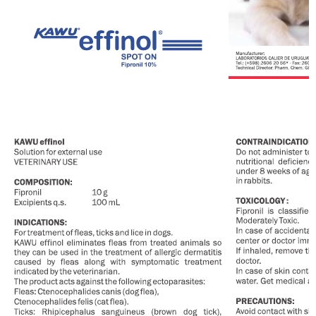
Đăng ký tư vấn trực tiếp 24/7:
028.6280.6967