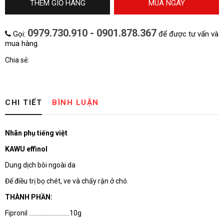
THÊM GIỎ HÀNG
MUA NGAY
0979.730.910 - 0901.878.367
Gọi:
để được tư vấn và
mua hàng.
Chia sẻ:
CHI TIẾT
BÌNH LUẬN
Nhãn phụ tiếng việt
KAWU effinol
Dung dịch bôi ngoài da
Để điều trị bọ chét, ve và chấy rận ở chó.
THÀNH PHẦN:
Fipronil ………………………10g