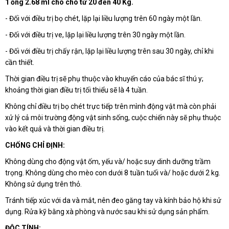
1 ống 2.68 ml cho chó từ 20 đến 40 Kg.
- Đối với điều trị bọ chét, lặp lại liều lượng trên 60 ngày một lần.
- Đối với điều trị ve, lặp lại liều lượng trên 30 ngày một lần.
- Đối với điều trị chấy rận, lặp lại liều lượng trên sau 30 ngày, chỉ khi
cần thiết.
Thời gian điều trị sẽ phụ thuộc vào khuyến cáo của bác sĩ thú y;
khoảng thời gian điều trị tối thiểu sẽ là 4 tuần.
Không chỉ điều trị bọ chét trực tiếp trên mình động vật mà còn phải
xử lý cả môi trường động vật sinh sống, cuộc chiến này sẽ phụ thuộc
vào kết quả và thời gian điều trị.
CHỐNG CHỈ ĐỊNH:
Không dùng cho động vật ốm, yếu và/ hoặc suy dinh dưỡng trầm
trọng. Không dùng cho mèo con dưới 8 tuần tuổi và/ hoặc dưới 2 kg.
Không sử dụng trên thỏ.
Tránh tiếp xúc với da và mắt, nên đeo găng tay và kính bảo hộ khi sử
dụng. Rửa kỹ bằng xà phòng và nước sau khi sử dụng sản phẩm.
ĐỘC TÍNH: