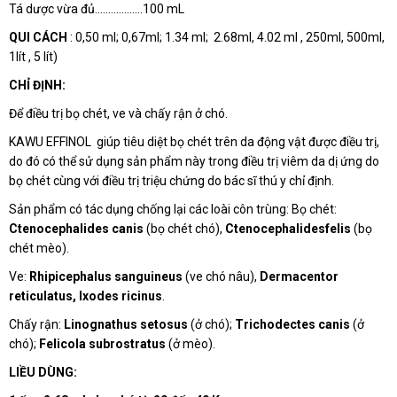
Tá dược vừa đủ………………100 mL
QUI CÁCH
: 0,50 ml; 0,67ml; 1.34 ml; 2.68ml, 4.02 ml , 250ml, 500ml,
1lít , 5 lít)
CHỈ ĐỊNH:
Để điều trị bọ chét, ve và chấy rận ở chó.
KAWU EFFINOL giúp tiêu diệt bọ chét trên da động vật được điều trị,
do đó có thể sử dụng sản phẩm này trong điều trị viêm da dị ứng do
bọ chét cùng với điều trị triệu chứng do bác sĩ thú y chỉ định.
Sản phẩm có tác dụng chống lại các loài côn trùng: Bọ chét:
Ctenocephalides canis
(bọ chét chó),
Ctenocephalidesfelis
(bọ
chét mèo).
Ve:
Rhipicephalus sanguineus
(ve chó nâu),
Dermacentor
reticulatus, Ixodes ricinus
.
Chấy rận:
Linognathus setosus
(ở chó);
Trichodectes canis
(ở
chó);
Felicola subrostratus
(ở mèo).
LIỀU DÙNG: