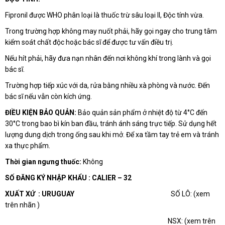
Fipronil được WHO phân loại là thuốc trừ sâu loại II, Độc tính vừa.
Trong trường hợp không may nuốt phải, hãy gọi ngay cho trung tâm
kiểm soát chất độc hoặc bác sĩ để được tư vấn điều trị.
Nếu hít phải, hãy đưa nạn nhân đến nơi không khí trong lành và gọi
bác sĩ.
Trường hợp tiếp xúc với da, rửa bằng nhiều xà phòng và nước. Đến
bác sĩ nếu vẫn còn kích ứng.
ĐIỀU KIỆN BẢO QUẢN:
Bảo quản sản phẩm ở nhiệt độ từ 4°C đến
30°C trong bao bì kín ban đầu, tránh ánh sáng trực tiếp. Sử dụng hết
lượng dung dịch trong ống sau khi mở. Để xa tầm tay trẻ em và tránh
xa thực phẩm.
Thời gian ngưng thuốc:
Không
SỐ ĐĂNG KÝ NHẬP KHẨU : CALIER – 32
XUẤT XỨ : URUGUAY
SỐ LÔ: (xem
trên nhãn )
NSX: (xem trên