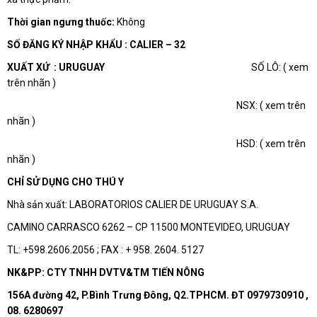
Thời gian ngưng thuốc:
Không
SỐ ĐĂNG KÝ NHẬP KHẨU : CALIER – 32
XUẤT XỨ : URUGUAY
SỐ LÔ: ( xem
trên nhãn )
NSX: ( xem trên
nhãn )
HSD: ( xem trên
nhãn )
CHỈ SỬ DỤNG CHO THÚ Y
Nhà sản xuất: LABORATORIOS CALIER DE URUGUAY S.A.
CAMINO CARRASCO 6262 – CP 11500 MONTEVIDEO, URUGUAY
TL: +598.2606.2056 ; FAX : + 958. 2604. 5127
NK&PP: CTY TNHH DVTV&TM TIẾN NÔNG
156A đường 42, P.Bình Trưng Đông, Q2.TPHCM. ĐT 0979730910 ,
08. 6280697