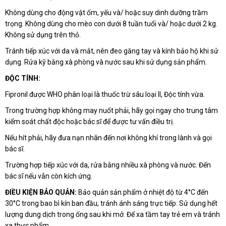
Không dùng cho động vật ốm, yếu và/ hoặc suy dinh dưỡng trầm
trọng. Không dùng cho mèo con dưới 8 tuần tuổi và/ hoặc dưới 2 kg.
Không sử dụng trên thỏ.
Tránh tiếp xúc với da và mắt, nên đeo găng tay và kính bảo hộ khi sử
dụng. Rửa kỹ bằng xà phòng và nước sau khi sử dụng sản phẩm.
ĐỘC TÍNH:
Fipronil được WHO phân loại là thuốc trừ sâu loại II, Độc tính vừa.
Trong trường hợp không may nuốt phải, hãy gọi ngay cho trung tâm
kiểm soát chất độc hoặc bác sĩ để được tư vấn điều trị.
Nếu hít phải, hãy đưa nạn nhân đến nơi không khí trong lành và gọi
bác sĩ.
Trường hợp tiếp xúc với da, rửa bằng nhiều xà phòng và nước. Đến
bác sĩ nếu vẫn còn kích ứng.
ĐIỀU KIỆN BẢO QUẢN:
Bảo quản sản phẩm ở nhiệt độ từ 4°C đến
30°C trong bao bì kín ban đầu, tránh ánh sáng trực tiếp. Sử dụng hết
lượng dung dịch trong ống sau khi mở. Để xa tầm tay trẻ em và tránh
xa thực phẩm.