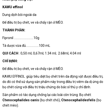
KAWU effinol
Dung dịch bôi ngoài da
Để điều trị bọ chét, ve và chấy rận ở MÈO.
THÀNH PHẦN:
Fipronil ………………………10g
Tá dược vừa đủ………………100 mL
QUI CÁCH
: 0,50 ml; 0,67ml; 1.34 ml; 2.68ml, 4.04 ml
CHỈ ĐỊNH:
Để điều trị bọ chét, ve và chấy rận ở MÈO.
KAWU EFFINOL giúp tiêu diệt bọ chét trên da động vật được điều trị,
do đó có thể sử dụng sản phẩm này trong điều trị viêm da dị ứng do
bọ chét cùng với điều trị triệu chứng do bác sĩ thú y chỉ định.
Sản phẩm có tác dụng chống lại các loài côn trùng: Bọ chét:
Ctenocephalides canis
(bọ chét chó),
Ctenocephalidesfelis
(bọ
chét mèo).