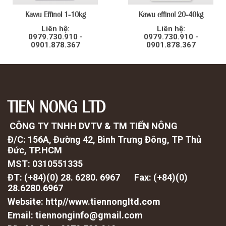
Kawu Effinol 1-10kg
Kawu effinol 20-40kg
Liên hệ:
Liên hệ:
0979.730.910 -
0979.730.910 -
0901.878.367
0901.878.367
TIEN NONG LTD
CÔNG TY TNHH DVTV & TM TIẾN NÔNG
Đ/C: 156A, Đường 42, Bình Trưng Đông, TP Thủ
Đức, TP.HCM
MST: 0310551335
ĐT: (+84)(0) 28. 6280. 6967 Fax: (
+84)(0)
28.6280.6967
Website: http//www.tiennongltd.com
Email: tiennonginfo@gmail.com