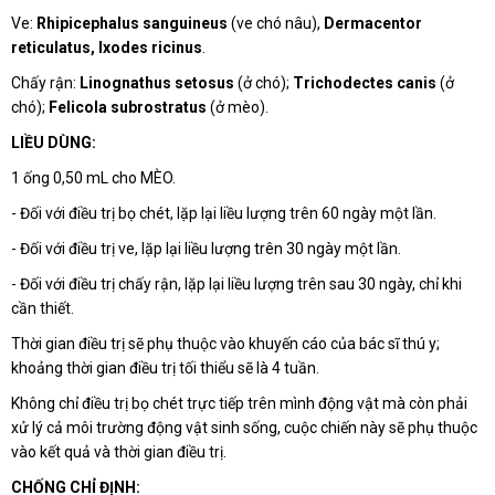
Ve:
Rhipicephalus sanguineus
(ve chó nâu),
Dermacentor
reticulatus, Ixodes ricinus
.
Chấy rận:
Linognathus setosus
(ở chó);
Trichodectes canis
(ở
chó);
Felicola subrostratus
(ở mèo).
LIỀU DÙNG:
1 ống 0,50 mL cho MÈO.
- Đối với điều trị bọ chét, lặp lại liều lượng trên 60 ngày một lần.
- Đối với điều trị ve, lặp lại liều lượng trên 30 ngày một lần.
- Đối với điều trị chấy rận, lặp lại liều lượng trên sau 30 ngày, chỉ khi
cần thiết.
Thời gian điều trị sẽ phụ thuộc vào khuyến cáo của bác sĩ thú y;
khoảng thời gian điều trị tối thiểu sẽ là 4 tuần.
Không chỉ điều trị bọ chét trực tiếp trên mình động vật mà còn phải
xử lý cả môi trường động vật sinh sống, cuộc chiến này sẽ phụ thuộc
vào kết quả và thời gian điều trị.
CHỐNG CHỈ ĐỊNH: