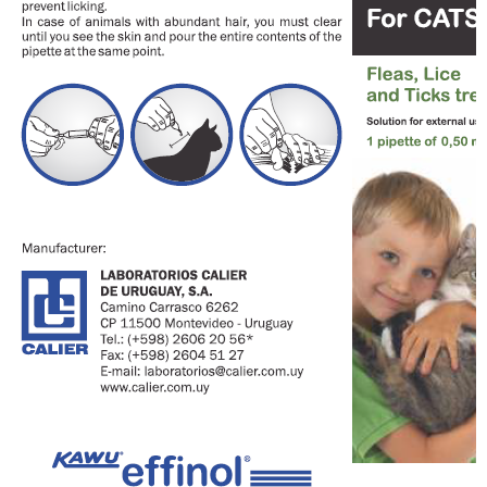
ĐĂNG KÝ TƯ VẤN
HOÀN THÀNH
Đăng ký tư vấn trực tiếp 24/7:
028.6280.6967