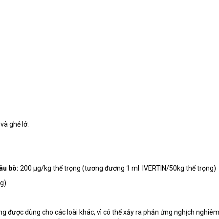
028.6280.6967
Đăng ký tư vấn trực tiếp 24/7:
và ghẻ lở.
âu bò:
200 μg/kg thể trọng (tương đương 1 ml IVERTIN/50kg thể trọng)
g)
g được dùng cho các loài khác, vì có thể xảy ra phản ứng nghịch nghiêm 