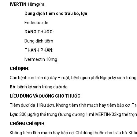
IVERTIN
10mg/ml
Dung dịch tiêm cho trâu bò, lợn
Endectocide
DẠNG THUỐC:
Dung dịch tiêm
THÀNH PHẦN:
Ivermectin 10mg
CHỈ ĐỊNH:
Các bệnh iun tròn dạ dày – ruột, bệnh giun phổi Ngoại ký sinh trùng 
Bò:
bệnh ký sinh trùng dưới da.
LIỀU DÙNG VÀ ĐƯỜNG CHO THUỐC:
Tiêm dươí da 1 liều đơn. Không tiêm tĩnh mạch hay tiêm bắp cơ.
Tr
Lợn:
300 μg/kg thể trọng (tương đương 1 ml IVERTIN/33kg thể trọn
CHỐNG CHỈ ĐỊNH:
Không tiêm tĩnh mạch hay bắp cơ. Chỉ dùng thuốc cho trâu bò. Khôn