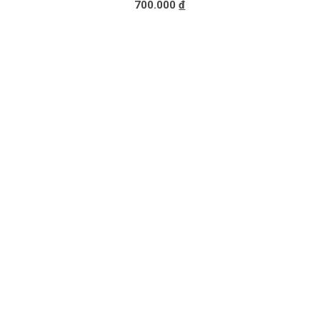
700.000
đ