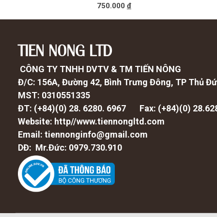
750.000
đ
TIEN NONG LTD
CÔNG TY TNHH DVTV & TM TIẾN NÔNG
Đ/C: 156A, Đường 42, Bình Trưng Đông, TP Thủ Đ
MST: 0310551335
ĐT: (+84)(0) 28. 6280. 6967 Fax: (
+84)(0) 28.62
Website: http//www.tiennongltd.com
Email: tiennonginfo@gmail.com
DĐ: Mr.Đức: 0979.730.910