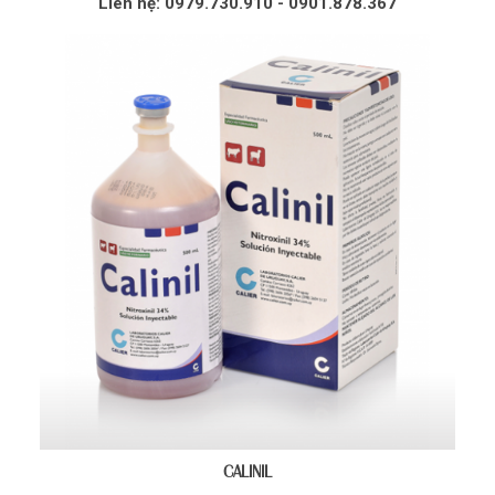
Liên hệ: 0979.730.910 - 0901.878.367
CALINIL