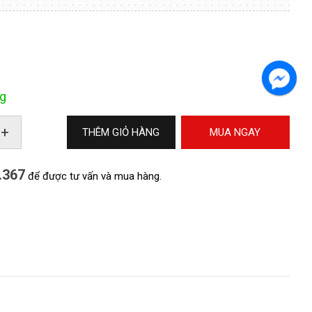
g
+
THÊM GIỎ HÀNG
MUA NGAY
.367
để được tư vấn và mua hàng.