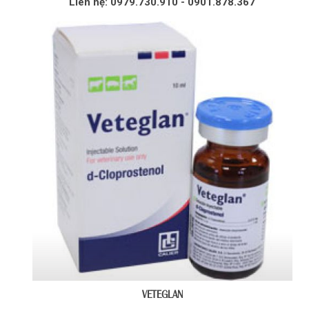
Liên hệ: 0979.730.910 - 0901.878.367
VETEGLAN