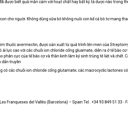
 đã được biết quá mẫn cảm với hoạt chất hay bất kỳ tá dược nào trong th
i con cho người. Không dùng sữa bò không nuôi con kể cả bò tơ mang thao
hóm thuốc avermectin, được sản xuất từ quá trình lên men của Streptomyc
 ái lực cao với các chuỗi ion chloride cổng gluamate, diễn ra ở tế bào cơ
o phân cực của tế bào cơ và thần kinh làm ký sinh trùng tê liệt và chết. 
 dẫn truyền
có các chuỗi ion chloride cổng glutamate; các macrocyclic lactones có ái
Franqueses del Vallès (Barcelona) – Spain Tel.: +34 93 849 51 33 - Fa