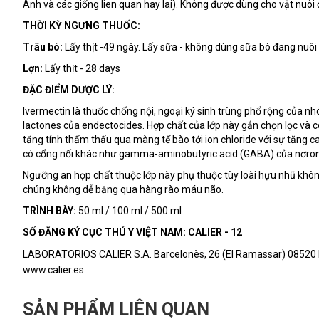
Anh và các giống lien quan hay lai). Không được dùng cho vật nuôi
THỜI KỲ NGƯNG THUỐC:
Trâu bò:
Lấy thịt -49 ngày. Lấy sữa - không dùng sữa bò đang nuô
Lợn:
Lấy thịt - 28 days
ĐẶC ĐIỂM DƯỢC LÝ:
Ivermectin là thuốc chống nội, ngoại ký sinh trùng phổ rộng của n
lactones của endectocides. Hợp chất của lớp này gắn chọn lọc và có
tăng tính thấm thấu qua màng tế bào tới ion chloride với sự tăng ca
có cổng nối khác như gamma-aminobutyric acid (GABA) của nơron
Ngưỡng an hợp chất thuộc lớp này phụ thuộc tùy loài hựu nhũ không 
chúng không dễ băng qua hàng rào máu não.
TRÌNH BÀY:
50 ml / 100 ml / 500 ml
SỐ
ĐĂNG KÝ CỤC THÚ Y VIỆT NAM:
CALIER - 12
LABORATORIOS CALIER S.A. Barcelonès, 26 (El Ramassar) 08520 Les 
www.calier.es
SẢN PHẨM LIÊN QUAN